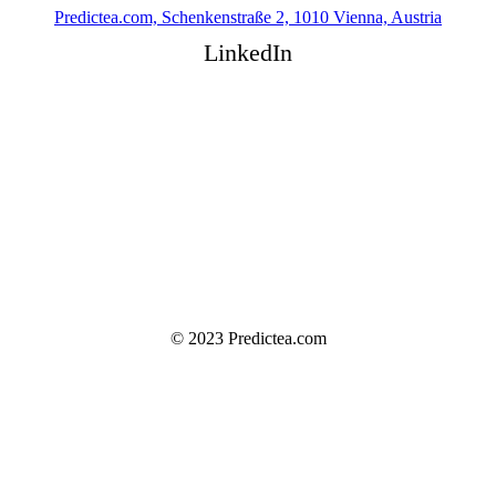
Predictea.com, Schenkenstraße 2, 1010 Vienna, Austria
LinkedIn
Home
About Me
Let’s drink a coffee
Privacy Policy
Impressum
© 2023 Predictea.com